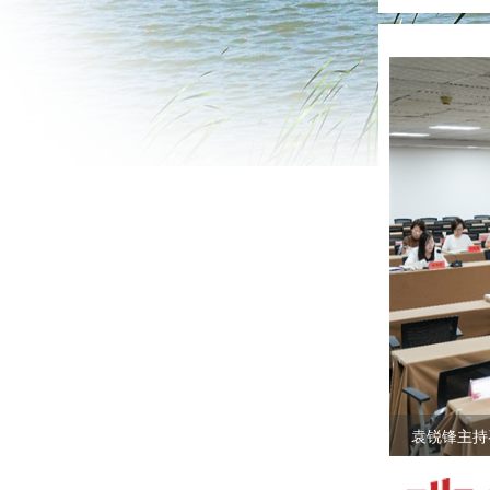
袁锐锋主持