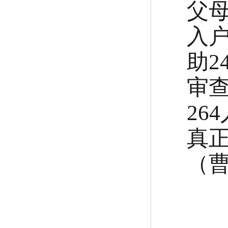
父
入
助
2
审
264
真
（