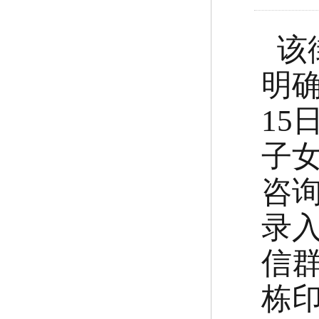
该
明
15
子
咨
录
信
栋