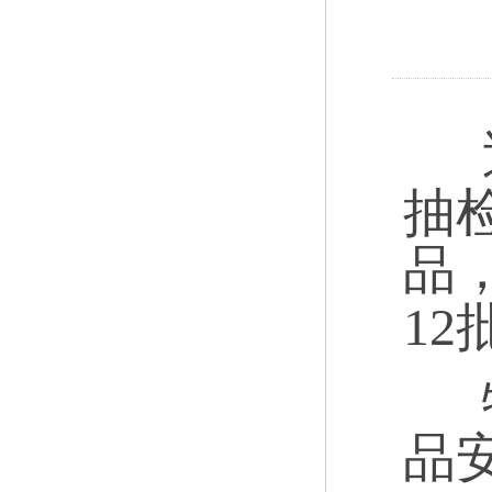
近
抽
品
12
特
品