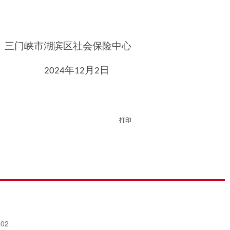
三门峡市
湖滨区社会保险中心
年
月
日
202
4
12
2
打印
02