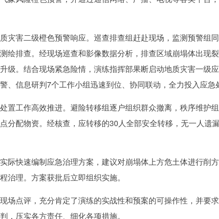
灾害二级橙色预警响应。巡查排查组赶赴现场，监测预警组同
测绘排查。经现场巡查和影像数据分析，排查区域崩塌体出现裂
升级。结合现场紧急险情，演练指挥部果断启动地质灾害一级应
警、信息研判7个工作小组迅速到位、协同联动，全力投入应急
置工作高效推进。避险转移组逐户组织群众撤离，秩序维护组
点分配物资。经核查，应转移的30人全部安全转移，无一人遗
际快速编制应急治理方案，建议对崩塌体上方危土体进行削方
程治理。方案获批后立即组织实施。
场点评，充分肯定了演练的实战性和预案的可操作性，并要求
判，压实各方责任、细化各项措施。